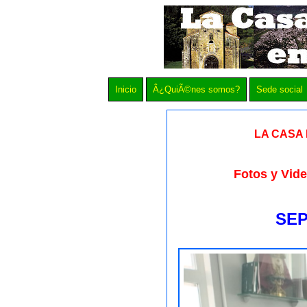
Inicio
Â¿QuiÃ©nes somos?
Sede social
LA CASA 
Fotos y Vide
SEP