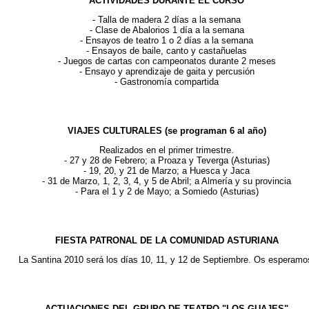
ACTIVIDADES DURANTE EL CURSO
- Talla de madera 2 días a la semana
- Clase de Abalorios 1 día a la semana
- Ensayos de teatro 1 o 2 días a la semana
- Ensayos de baile, canto y castañuelas
- Juegos de cartas con campeonatos durante 2 meses
- Ensayo y aprendizaje de gaita y percusión
- Gastronomía compartida
VIAJES CULTURALES (se programan 6 al año)
Realizados en el primer trimestre.
- 27 y 28 de Febrero; a Proaza y Teverga (Asturias)
- 19, 20, y 21 de Marzo; a Huesca y Jaca
- 31 de Marzo, 1, 2, 3, 4, y 5 de Abril; a Almería y su provincia
- Para el 1 y 2 de Mayo; a Somiedo (Asturias)
FIESTA PATRONAL DE LA COMUNIDAD ASTURIANA
La Santina 2010 será los días 10, 11, y 12 de Septiembre. Os esperamo
ACTUACIONES DEL GRUPO DE TEATRO "LOS GUAJES"