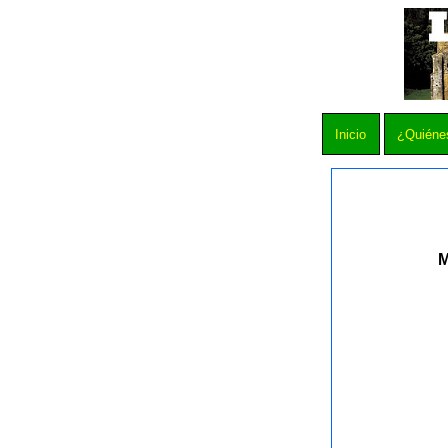
Inicio
¿Quiéne
M