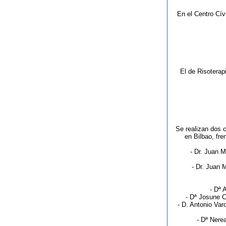
En el Centro Cív
El de Risoterap
Se realizan dos c
en Bilbao, fre
- Dr. Juan M
- Dr. Juan 
- Dª 
- Dª Josune C
- D. Antonio Var
- Dª Nere