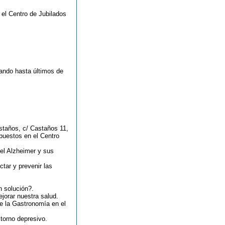
 el Centro de Jubilados
zando hasta últimos de
astaños, c/ Castaños 11,
xpuestos en el Centro
del Alzheimer y sus
tar y prevenir las
n solución?.
jorar nuestra salud.
re la Gastronomía en el
torno depresivo.