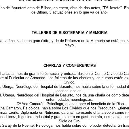
ico del Ayuntamiento de Bilbao, en enero, obra de dos actos, "Dª Josefa". En
de Bilbao, 3 actuaciones en lo que va de año.
TALLERES DE RISOTERAPIA Y MEMORIA
ia ha finalizado con gran éxito, y de de Refuerzo de la Memoria se está reali
Mayo.
CHARLAS Y CONFERENCIAS
harlas al mes de gran interés social y entrada libre en el Centro Cívico de C
nte al Funicular de Artxanda. Los folletos de las charlas y los cursos están e
Cívico.
. Uterga, Neurólogo del Hospital de Basurto, nos habla sobre la enfermedad 
consecuencias.
M. Uterga, Neurólogo del Hospital de Basurto, nos da una charla de cómo detec
enfermedades neurológicas.
- Dª Ana Camarón, Psicóloga, charla sobre el beneficio de la Risa.
Ana Camarón, Psicóloga, habla sobre Los Olvidos que nos Preocupan, ¿tiene
iriza Ereño, Diplomada en Nutrición, da una interesante charla sobre cómo me
ona López, Ingeniero Industrial y gran experto en gastronomía, nos habla sob
Siglo de Oro.
a Garay de la Fuente, Psicóloga, nos habla sobre cómo poder detectar un tras